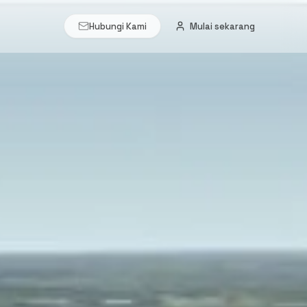
Hubungi Kami
Mulai sekarang