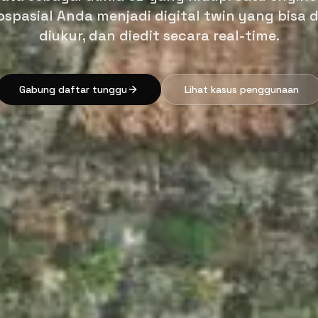
spasial Anda menjadi digital twin yang bisa di
diukur, dan diedit secara real-time.
Gabung daftar tunggu
Lihat kasus penggunaan