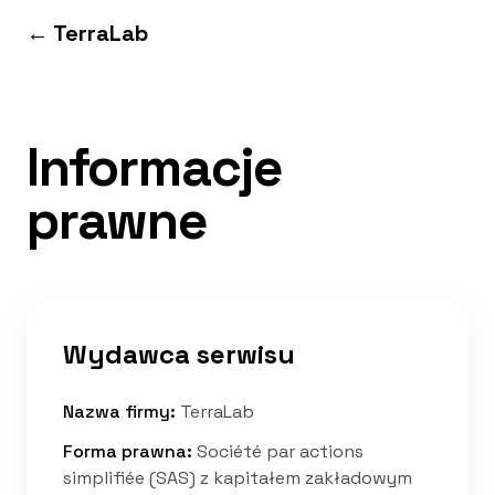
Przejdź do treści
← TerraLab
Informacje
prawne
Wydawca serwisu
Nazwa firmy
:
TerraLab
Forma prawna
:
Société par actions
simplifiée (SAS) z kapitałem zakładowym