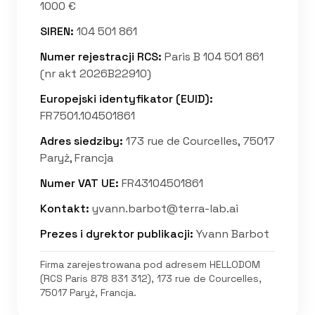
1000 €
SIREN
:
104 501 861
Numer rejestracji RCS
:
Paris B 104 501 861
(nr akt 2026B22910)
Europejski identyfikator (EUID)
:
FR7501.104501861
Adres siedziby
:
173 rue de Courcelles, 75017
Paryż, Francja
Numer VAT UE
:
FR43104501861
Kontakt
:
yvann.barbot@terra-lab.ai
Prezes i dyrektor publikacji
:
Yvann Barbot
Firma zarejestrowana pod adresem HELLODOM
(RCS Paris 878 831 312), 173 rue de Courcelles,
75017 Paryż, Francja.