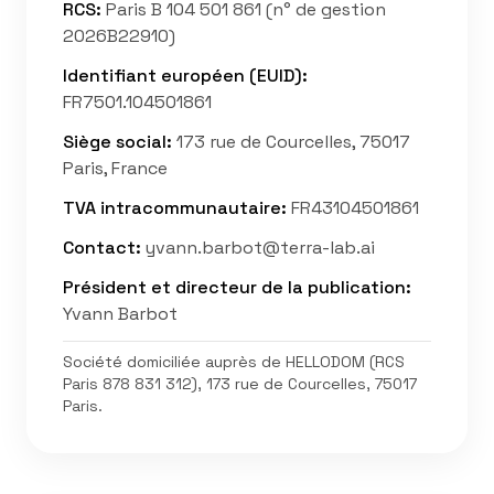
RCS
:
Paris B 104 501 861 (n° de gestion
2026B22910)
Identifiant européen (EUID)
:
FR7501.104501861
Siège social
:
173 rue de Courcelles, 75017
Paris, France
TVA intracommunautaire
:
FR43104501861
Contact
:
yvann.barbot@terra-lab.ai
Président et directeur de la publication
:
Yvann Barbot
Société domiciliée auprès de HELLODOM (RCS
Paris 878 831 312), 173 rue de Courcelles, 75017
Paris.