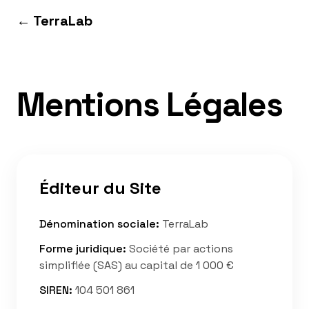
Aller au contenu
← TerraLab
Mentions Légales
Éditeur du Site
Dénomination sociale
:
TerraLab
Forme juridique
:
Société par actions
simplifiée (SAS) au capital de 1 000 €
SIREN
:
104 501 861