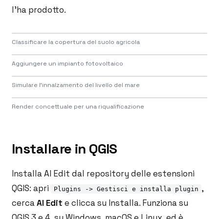
l'ha prodotto.
Drag to compare
Classificare la copertura del suolo agricola
Drag to compare
BEFORE
AFTER
Aggiungere un impianto fotovoltaico
Drag to compare
BEFORE
AFTER
Simulare l'innalzamento del livello del mare
Drag to compare
BEFORE
AFTER
Render concettuale per una riqualificazione
BEFORE
AFTER
Installare in QGIS
Installa AI Edit dal repository delle estensioni
QGIS: apri
,
Plugins -> Gestisci e installa plugin
cerca
AI Edit
e clicca su Installa. Funziona su
QGIS 3 e 4, su Windows, macOS e Linux, ed è