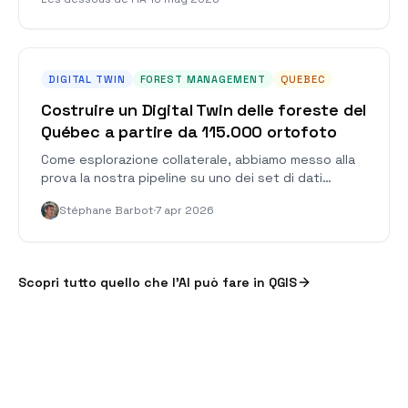
sovranità dei dati territoriali.
DIGITAL TWIN
FOREST MANAGEMENT
QUEBEC
Costruire un Digital Twin delle foreste del
Québec a partire da 115.000 ortofoto
Come esplorazione collaterale, abbiamo messo alla
prova la nostra pipeline su uno dei set di dati
geospaziali pubblici più ricchi del Nord America:
Stéphane Barbot
·
7 apr 2026
115.000 ortofoto del Québec, con proiezioni
incompatibili, disallineamenti cromatici e lacune di
copertura. Ecco cosa abbiamo imparato.
Scopri tutto quello che l’AI può fare in QGIS