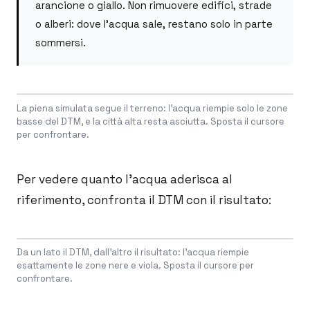
arancione o giallo. Non rimuovere edifici, strade
o alberi: dove l'acqua sale, restano solo in parte
sommersi.
Drag to compare
La piena simulata segue il terreno: l'acqua riempie solo le zone
BEFORE
AFTER
basse del DTM, e la città alta resta asciutta. Sposta il cursore
per confrontare.
Per vedere quanto l'acqua aderisca al
riferimento, confronta il DTM con il risultato:
Drag to compare
Da un lato il DTM, dall'altro il risultato: l'acqua riempie
BEFORE
AFTER
esattamente le zone nere e viola. Sposta il cursore per
confrontare.