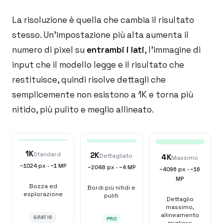
La risoluzione è quella che cambia il risultato
stesso. Un'impostazione più alta aumenta il
numero di pixel su
entrambi i lati
, l'immagine di
input che il modello legge e il risultato che
restituisce, quindi risolve dettagli che
semplicemente non esistono a 1K e torna più
nitido, più pulito e meglio allineato.
1K
Standard
2K
Dettagliato
4K
Massimo
~1024 px
·
~1 MP
~2048 px
·
~4 MP
~4096 px
·
~16
MP
Bozza ed
Bordi più nitidi e
esplorazione
puliti
Dettaglio
massimo,
allineamento
GRATIS
PRO
migliore