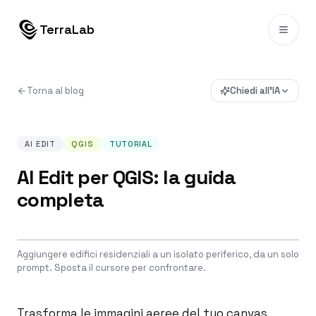
Vai al contenuto
TerraLab
Torna al blog
Chiedi all'IA
AI EDIT
QGIS
TUTORIAL
AI Edit per QGIS: la guida
completa
Drag to compare
Aggiungere edifici residenziali a un isolato periferico, da un solo
BEFORE
AFTER
prompt. Sposta il cursore per confrontare.
Trasforma le immagini aeree del tuo canvas