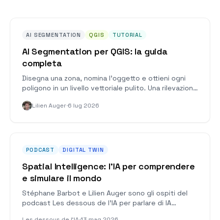
AI SEGMENTATION
QGIS
TUTORIAL
AI Segmentation per QGIS: la guida
completa
Disegna una zona, nomina l'oggetto e ottieni ogni
poligono in un livello vettoriale pulito. Una rilevazione
completa in QGIS, ogni impostazione spiegata, e la
Lilien Auger
·
6 lug 2026
modalità Manual.
PODCAST
DIGITAL TWIN
Spatial Intelligence: l'IA per comprendere
e simulare il mondo
Stéphane Barbot e Lilien Auger sono gli ospiti del
podcast Les dessous de l'IA per parlare di IA
geospaziale, gemelli digitali, modelli fondazionali e
Les dessous de l'IA
·
13 mag 2026