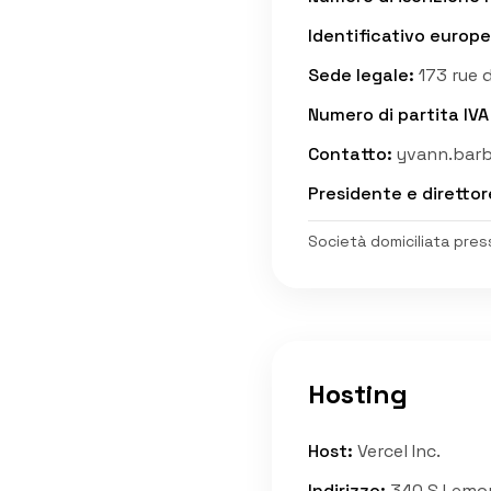
Identificativo europe
Sede legale
:
173 rue d
Numero di partita IV
Contatto
:
yvann.barb
Presidente e direttor
Società domiciliata pres
Hosting
Host
:
Vercel Inc.
Indirizzo
:
340 S Lemon