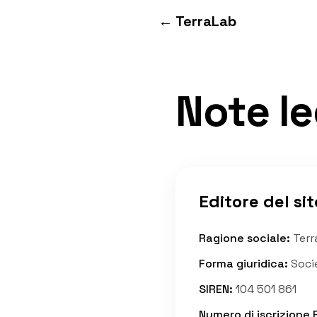
Vai al contenuto
← TerraLab
Note le
Editore del sit
Ragione sociale
:
Terr
Forma giuridica
:
Soci
SIREN
:
104 501 861
Numero di iscrizione