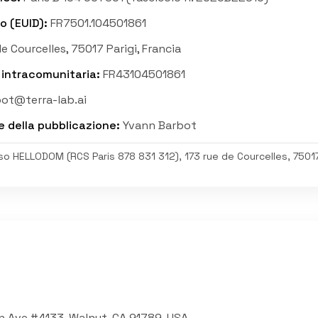
o (EUID)
:
FR7501.104501861
e Courcelles, 75017 Parigi, Francia
A intracomunitaria
:
FR43104501861
ot@terra-lab.ai
e della pubblicazione
:
Yvann Barbot
so HELLODOM (RCS Paris 878 831 312), 173 rue de Courcelles, 75017 
 Ave #4133, Walnut, CA 91789, USA