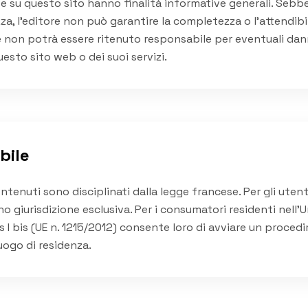
te su questo sito hanno finalità informative generali. Seb
za, l'editore non può garantire la completezza o l'attendibili
e non potrà essere ritenuto responsabile per eventuali danni 
uesto sito web o dei suoi servizi.
bile
ntenuti sono disciplinati dalla legge francese. Per gli utenti
no giurisdizione esclusiva. Per i consumatori residenti nell'U
 I bis (UE n. 1215/2012) consente loro di avviare un proced
luogo di residenza.