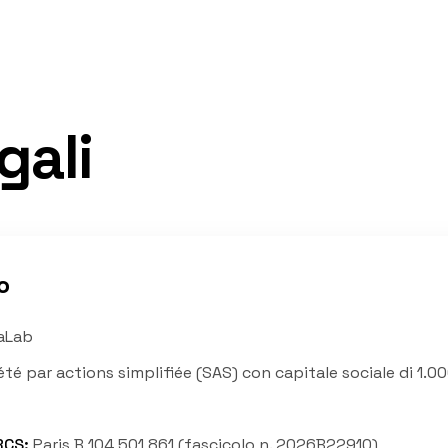
gali
o
aLab
été par actions simplifiée (SAS) con capitale sociale di 1.0
 RCS
:
Paris B 104 501 861 (fascicolo n. 2026B22910)