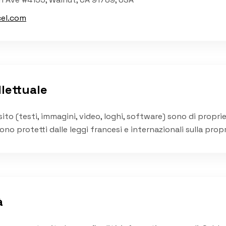
cel.com
llettuale
sito (testi, immagini, video, loghi, software) sono di propri
sono protetti dalle leggi francesi e internazionali sulla propr
à