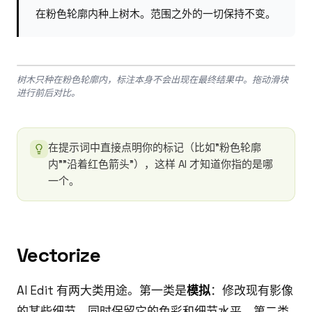
在粉色轮廓内种上树木。范围之外的一切保持不变。
Drag to compare
树木只种在粉色轮廓内，标注本身不会出现在最终结果中。拖动滑块
BEFORE
AFTER
进行前后对比。
在提示词中直接点明你的标记（比如"粉色轮廓
内""沿着红色箭头"），这样 AI 才知道你指的是哪
一个。
Vectorize
AI Edit 有两大类用途。第一类是
模拟
：修改现有影像
的某些细节，同时保留它的色彩和细节水平。第二类