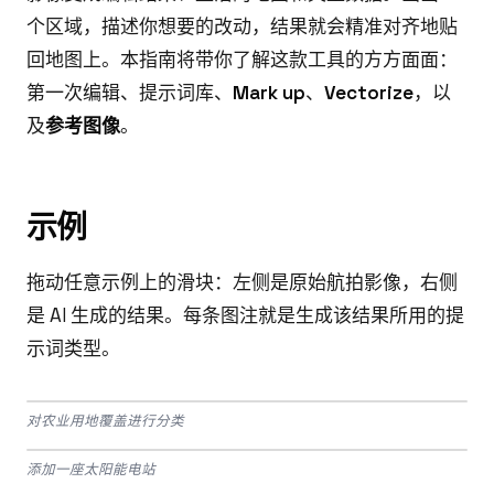
个区域，描述你想要的改动，结果就会精准对齐地贴
回地图上。本指南将带你了解这款工具的方方面面：
第一次编辑、提示词库、
Mark up
、
Vectorize
，以
及
参考图像
。
示例
拖动任意示例上的滑块：左侧是原始航拍影像，右侧
是 AI 生成的结果。每条图注就是生成该结果所用的提
示词类型。
Drag to compare
对农业用地覆盖进行分类
Drag to compare
BEFORE
AFTER
添加一座太阳能电站
Drag to compare
BEFORE
AFTER