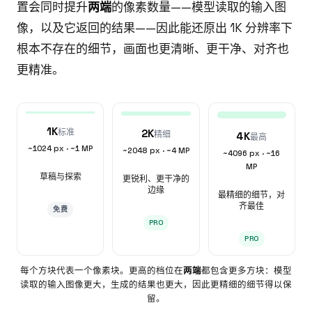
置会同时提升
两端
的像素数量——模型读取的输入图
像，以及它返回的结果——因此能还原出 1K 分辨率下
根本不存在的细节，画面也更清晰、更干净、对齐也
更精准。
1K
标准
2K
精细
4K
最高
~1024 px
·
~1 MP
~2048 px
·
~4 MP
~4096 px
·
~16
MP
草稿与探索
更锐利、更干净的
边缘
最精细的细节，对
齐最佳
免费
PRO
PRO
每个方块代表一个像素块。更高的档位在
两端
都包含更多方块：模型
读取的输入图像更大，生成的结果也更大，因此更精细的细节得以保
留。