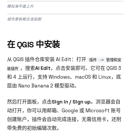
模拟海平面上升
Drag to compare
BEFORE
AFTER
城市更新概念渲染图
BEFORE
AFTER
在 QGIS 中安装
从 QGIS 插件仓库安装 AI Edit：打开
插件 -> 管理和安
，搜索
AI Edit
，点击安装即可。它可在 QGIS 3
装插件
和 4 上运行，支持 Windows、macOS 和 Linux，底
层由 Nano Banana 2 模型驱动。
然后打开面板，点击
Sign in / Sign up
。浏览器会自
动打开，你可以用邮箱、Google 或 Microsoft 账号
创建账户，插件会自动完成连接，无需信用卡，还附
带免费的初始编辑次数。