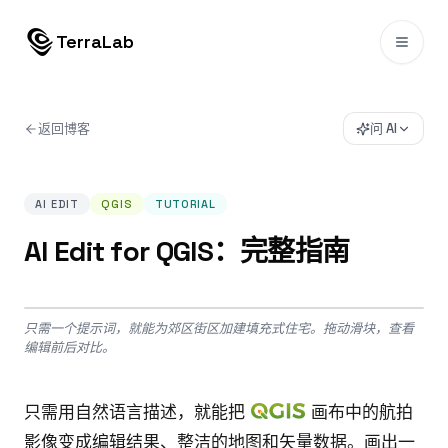
跳转到内容
TerraLab
返回博客
问 AI
AI EDIT
QGIS
TUTORIAL
AI Edit for QGIS：完整指南
Drag to compare
只需一个提示词，就能为郊区街区加建填充式住宅。拖动滑块，查看
BEFORE
AFTER
编辑前后对比。
只需用自然语言描述，就能把
画布中的航拍
影像变成编辑结果、整洁的地图和矢量数据。画出一