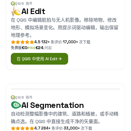
QGIS 插件
AI Edit
在 QGIS 中编辑航拍与无人机影像。移除地物、修改
地形、模拟场景变化。用提示词驱动编辑，输出保留
地理参考。
4.5
·
132+
条评价
·
17,000+
次下载
€0
·
€24
免费版
PRO
/月
起
在 QGIS 中使用 AI Edit
QGIS 插件
AI Segmentation
自动检测整幅影像中的建筑、道路和植被，或手动精
确点选。在 QGIS 中直接生成干净的矢量面。
4.7
·
284+
条评价
·
33,000+
次下载